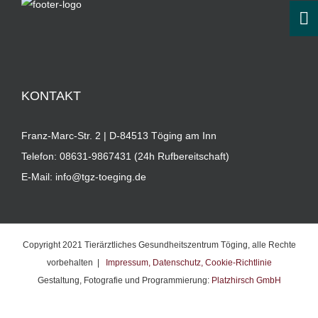
Call Now Button
KONTAKT
Franz-Marc-Str. 2 | D-84513 Töging am Inn
Telefon:
08631-9867431 (24h Rufbereitschaft)
E-Mail:
info@tgz-toeging.de
Copyright 2021 Tierärztliches Gesundheitszentrum Töging, alle Rechte
vorbehalten |
Impressum,
Datenschutz,
Cookie-Richtlinie
Gestaltung, Fotografie und Programmierung:
Platzhirsch GmbH