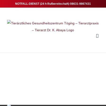
Zum
NOTFALL-DIENST (24 h Rufbereitschaft) 08631-9867431
Inhalt
springen