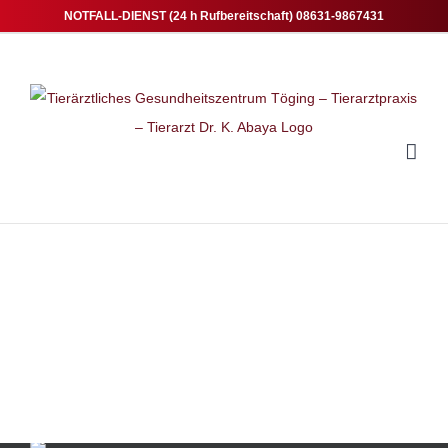
Zum
NOTFALL-DIENST (24 h Rufbereitschaft) 08631-9867431
Inhalt
springen