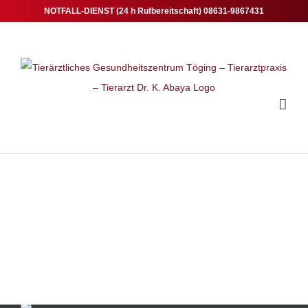
Zum
NOTFALL-DIENST (24 h Rufbereitschaft) 08631-9867431
Inhalt
springen