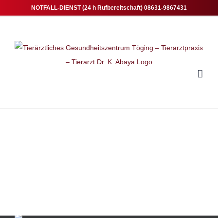
Zum
NOTFALL-DIENST (24 h Rufbereitschaft) 08631-9867431
Inhalt
springen