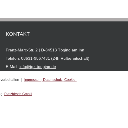
KONTAKT
Franz-Marc-Str. 2 | D-84513 Töging am Inn
Telefon:
08631-9867431 (24h Rufbereitschaft)
E-Mail:
info@tgz-toeging.de
e vorbehalten |
Impressum,
Datenschutz,
Cookie-
ng:
Platzhirsch GmbH