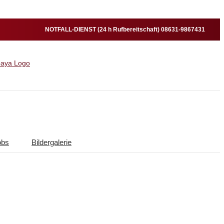
NOTFALL-DIENST (24 h Rufbereitschaft) 08631-9867431
obs
Bildergalerie