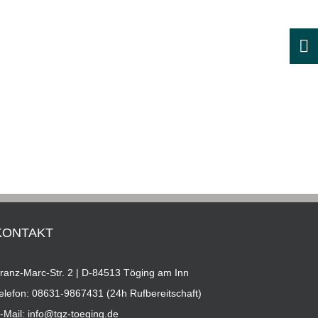
KONTAKT
ranz-Marc-Str. 2 | D-84513 Töging am Inn
elefon:
08631-9867431 (24h Rufbereitschaft)
-Mail:
info@tgz-toeging.de