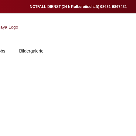
NOTFALL-DIENST (24 h Rufbereitschaft) 08631-9867431
obs
Bildergalerie