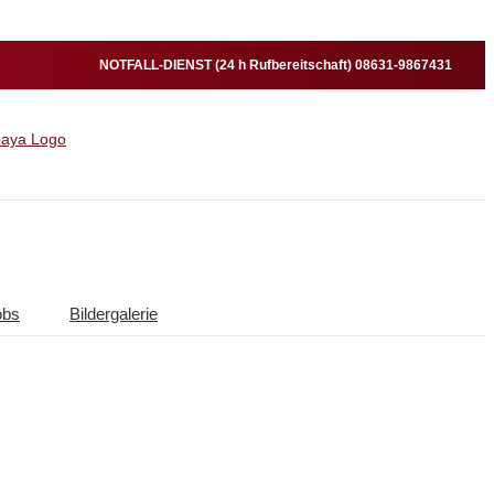
NOTFALL-DIENST (24 h Rufbereitschaft) 08631-9867431
obs
Bildergalerie