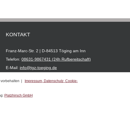
KONTAKT
Franz-Marc-Str. 2 | D-84513 Töging am Inn
Telefon:
08631-9867431 (24h Rufbereitschaft)
E-Mail:
info@tgz-toeging.de
e vorbehalten |
Impressum,
Datenschutz,
Cookie-
ng:
Platzhirsch GmbH