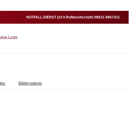
NOTFALL-DIENST (24 h Rufbereitschaft) 08631-9867431
obs
Bildergalerie