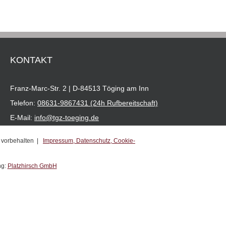
KONTAKT
Franz-Marc-Str. 2 | D-84513 Töging am Inn
Telefon:
08631-9867431 (24h Rufbereitschaft)
E-Mail:
info@tgz-toeging.de
e vorbehalten |
Impressum,
Datenschutz,
Cookie-
ng:
Platzhirsch GmbH