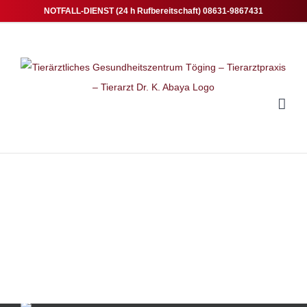
Zum
NOTFALL-DIENST (24 h Rufbereitschaft) 08631-9867431
Inhalt
springen