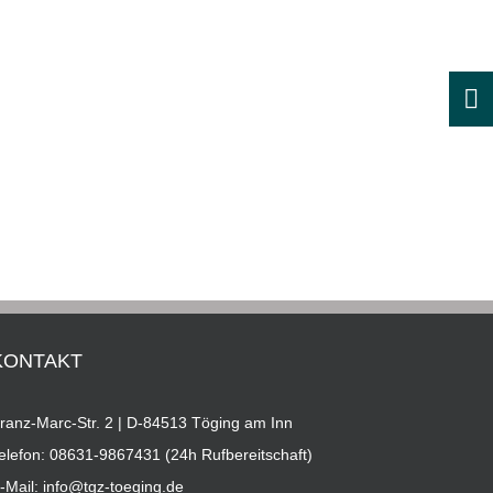
KONTAKT
ranz-Marc-Str. 2 | D-84513 Töging am Inn
elefon:
08631-9867431 (24h Rufbereitschaft)
-Mail:
info@tgz-toeging.de