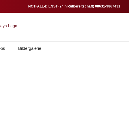
NOTFALL-DIENST (24 h Rufbereitschaft) 08631-9867431
obs
Bildergalerie