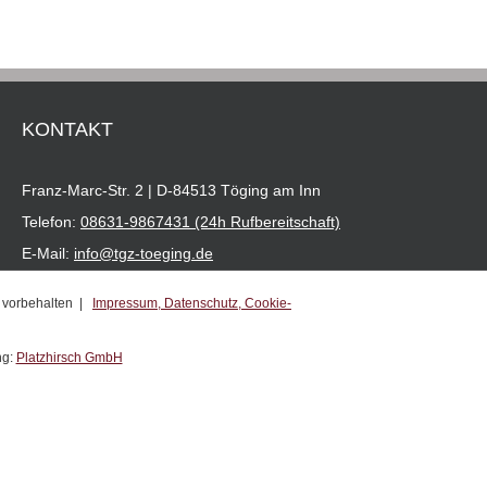
KONTAKT
Franz-Marc-Str. 2 | D-84513 Töging am Inn
Telefon:
08631-9867431 (24h Rufbereitschaft)
E-Mail:
info@tgz-toeging.de
e vorbehalten |
Impressum,
Datenschutz,
Cookie-
ng:
Platzhirsch GmbH