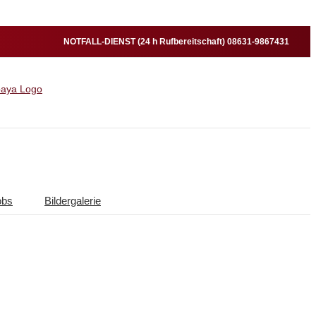
NOTFALL-DIENST (24 h Rufbereitschaft) 08631-9867431
obs
Bildergalerie